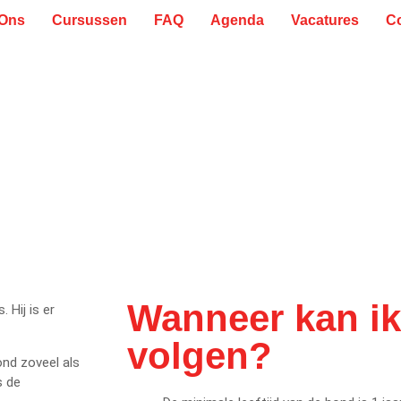
 Ons
Cursussen
FAQ
Agenda
Vacatures
C
Wanneer kan ik
. Hij is er
volgen?
ond zoveel als
s de