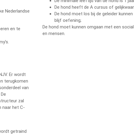
De minimale leeftijd van de hond is 1 jaar
De hond heeft de A cursus of gelijkwaar
jke Nederlandse
De hond moet los bij de geleider kunnen
blijf oefening;
De hond moet kunnen omgaan met een social
oeren en te
en mensen.
my’s.
NJV. Er wordt
 en terugkomen
gsonderdeel van
. De
structeur zal
 naar het C-
wordt getraind