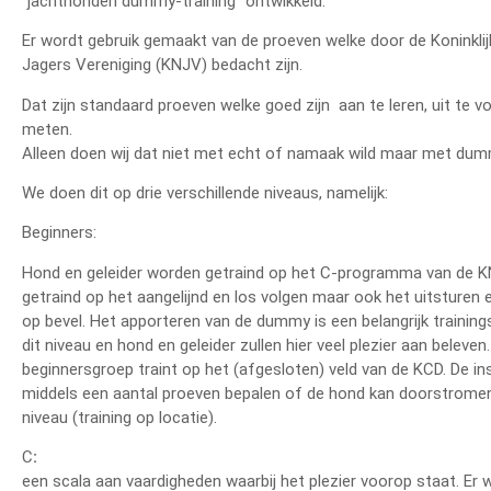
“jachthonden dummy-training” ontwikkeld.
Er wordt gebruik gemaakt van de proeven welke door de Koninkli
Jagers Vereniging (KNJV) bedacht zijn.
Dat zijn standaard proeven welke goed zijn aan te leren, uit te v
meten.
Alleen doen wij dat niet met echt of namaak wild maar met dum
We doen dit op drie verschillende niveaus, namelijk:
Beginners:
Hond en geleider worden getraind op het C-programma van de K
getraind op het aangelijnd en los volgen maar ook het uitsturen
op bevel. Het apporteren van de dummy is een belangrijk trainin
dit niveau en hond en geleider zullen hier veel plezier aan beleven
beginnersgroep traint op het (afgesloten) veld van de KCD. De in
middels een aantal proeven bepalen of de hond kan doorstromen
niveau (training op locatie).
C
:
een scala aan vaardigheden waarbij het plezier voorop staat. Er 