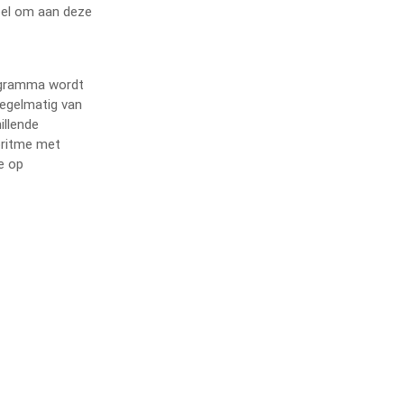
oel om aan deze
rogramma wordt
regelmatig van
illende
britme met
e op