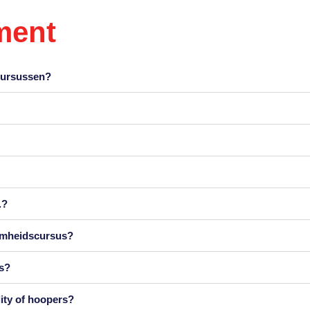
ment
cursussen?
.?
aamheidscursus?
us?
lity of hoopers?