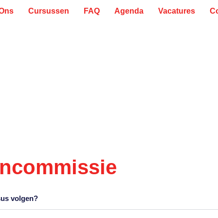
 Ons
Cursussen
FAQ
Agenda
Vacatures
C
encommissie
sus volgen?